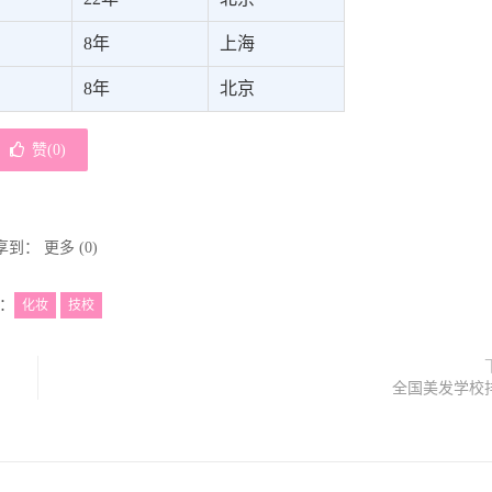
8年
上海
8年
北京
赞(
0
)
享到：
更多
(
0
)
：
化妆
技校
全国美发学校