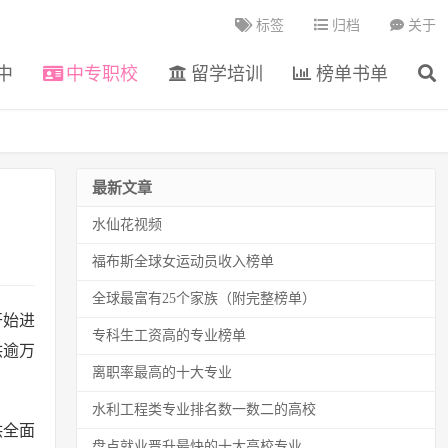
标签
归档
关于
中
中专职校
留学培训
榜单书单
最新文章
水仙花视频
福布斯全球女运动员收入榜单
全球最富有25个家族（附完整榜单）
开始进
专科生工资高的专业榜单
供逾万
离职率最高的十大专业
水利工程类专业排名数一数二的高校
供全面
盘点就业晋升最快的十大高校专业