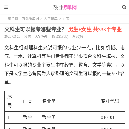
当前位置：
内拙榜单网
>
大学榜单
>
正文
文科生可以报考哪些专业？
男生+女生 共333个专业
2020-03-20
分类：
大学榜单
阅读(1399)
评论(0)
文科生相对理科生来说可报的专业少一点，比如机械、电
气、土木、
计算机
等热门专业都不是很适合文科生填报，文
科生可以报的专业主要集中在经管、教育、文学等类别，以
下是
大学生必备网
为大家整理的文科生可以报的一些
专业名
单
。
序
门类
专业类
专业代码
号
1
哲学
哲学类
010101