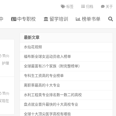
标签
归档
关于
中
中专职校
留学培训
榜单书单
最新文章
水仙花视频
赞(
0
)
福布斯全球女运动员收入榜单
、护理
全球最富有25个家族（附完整榜单）
专科生工资高的专业榜单
离职率最高的十大专业
赞(
0
)
水利工程类专业排名数一数二的高校
家现在
盘点就业晋升最快的十大高校专业
全球十大顶尖医学高校有哪些