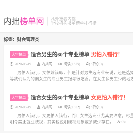
凡外重者内拙
学校机构书单榜单排行榜
标签：财会管理类
适合男生的60个专业榜单
男怕入错行！
大学榜单
2020-03-19
内拙网
阅读(1525)
评论(0)
男怕入错行，女怕嫁错郎，但是针对男生选专业来说，还是选择
等我们认为的偏女生的专业男生报考很吃香，在女生多男生少的地方，
适合女生的60个专业榜单
女更怕入错行！
大学榜单
2020-03-19
内拙网
阅读(1352)
评论(0)
男怕入错行，女更怕入错行，而且女生选专业尤其要注意，尽量
明令禁止就业歧视，其实也说明歧视现象或多或少存在。 &nbs...